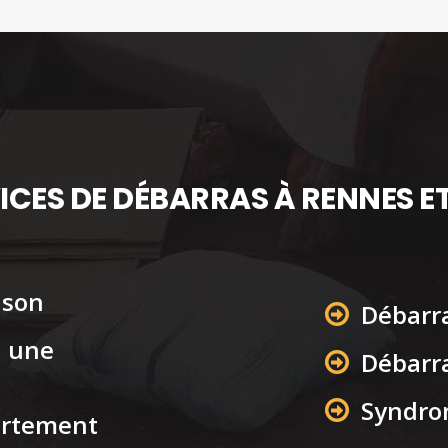
ICES DE DÉBARRAS À RENNES ET
ison
Débarra
à une
Débarra
Syndro
artement