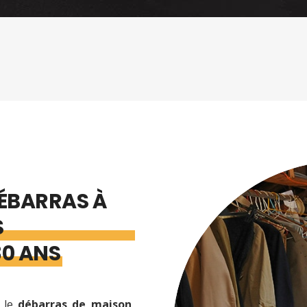
DÉBARRAS À
S
30 ANS
s le
débarras de maison,