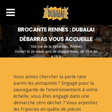
BROCANTE RENNES : DUBALAI
DÉBARRAS VOUS ACCUEILLE
10A rue de la Retardais, Rennes
Ouvert le 2e week-end de chaque mois, de 10 h 30
à 18 h
Vous aimez chercher la perle rare
parmi les antiquités ? Engagé pour la
sauvegarde de l’environnement à votre
échelle, vous êtes engagé dans une
démarche zéro déchet ? Vous arpentez
les friperies en quête de pièces